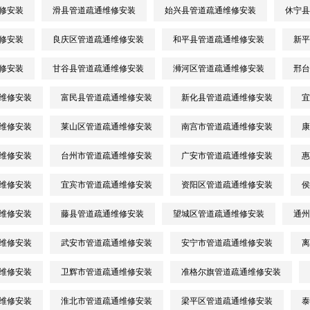
修安装
滑县管道疏通维修安装
始兴县管道疏通维修安装
休宁县
修安装
良庆区管道疏通维修安装
和平县管道疏通维修安装
新平
修安装
甘谷县管道疏通维修安装
浉河区管道疏通维修安装
邢台
维修安装
富民县管道疏通维修安装
新化县管道疏通维修安装
宜
维修安装
莱山区管道疏通维修安装
南宫市管道疏通维修安装
康
维修安装
台州市管道疏通维修安装
广安市管道疏通维修安装
惠
维修安装
宜宾市管道疏通维修安装
资阳区管道疏通维修安装
侯
维修安装
藤县管道疏通维修安装
望城区管道疏通维修安装
通州
维修安装
武安市管道疏通维修安装
安宁市管道疏通维修安装
离
维修安装
卫辉市管道疏通维修安装
准格尔旗管道疏通维修安装
维修安装
淮北市管道疏通维修安装
梁平区管道疏通维修安装
泰