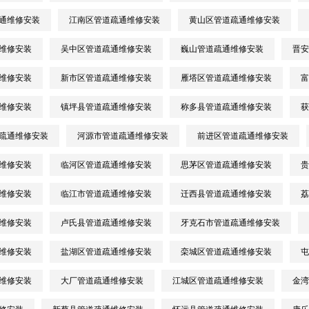
通维修安装
江南区管道疏通维修安装
黄山区管道疏通维修安装
维修安装
吴中区管道疏通维修安装
巍山管道疏通维修安装
晋安
维修安装
新市区管道疏通维修安装
雁塔区管道疏通维修安装
富
维修安装
镇坪县管道疏通维修安装
称多县管道疏通维修安装
获
疏通维修安装
河源市管道疏通维修安装
前进区管道疏通维修安装
维修安装
临河区管道疏通维修安装
思茅区管道疏通维修安装
贵
维修安装
临江市管道疏通维修安装
迁西县管道疏通维修安装
荔
维修安装
卢氏县管道疏通维修安装
牙克石市管道疏通维修安装
维修安装
盐湖区管道疏通维修安装
栾城区管道疏通维修安装
屯
维修安装
大厂管道疏通维修安装
江城区管道疏通维修安装
金湾