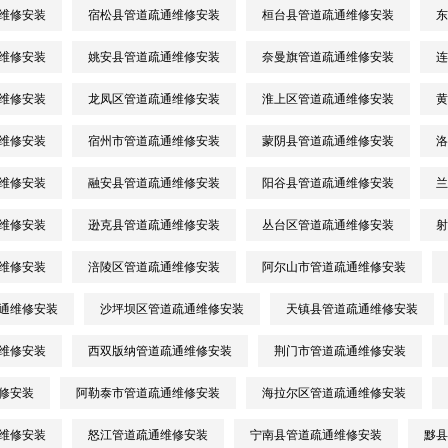
维修安装
宿松县管道疏通维修安装
桓台县管道疏通维修安装
东
维修安装
姚安县管道疏通维修安装
奈曼旗管道疏通维修安装
连
维修安装
龙凤区管道疏通维修安装
淮上区管道疏通维修安装
黄
维修安装
宿州市管道疏通维修安装
蒙阴县管道疏通维修安装
洛
维修安装
融安县管道疏通维修安装
阳谷县管道疏通维修安装
兰
维修安装
逊克县管道疏通维修安装
丛台区管道疏通维修安装
射
维修安装
涪陵区管道疏通维修安装
阿尔山市管道疏通维修安装
通维修安装
沙坪坝区管道疏通维修安装
天镇县管道疏通维修安装
维修安装
西双版纳管道疏通维修安装
荆门市管道疏通维修安装
修安装
阿勒泰市管道疏通维修安装
海拉尔区管道疏通维修安装
维修安装
怒江管道疏通维修安装
宁南县管道疏通维修安装
黟县